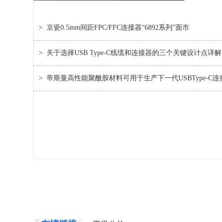
>
京瓷0.5mm间距FPC/FFC连接器“6892系列”面市
>
关于选择USB Type-C线缆和连接器的三个关键设计点详解
>
帝斯曼高性能聚酰胺材料可用于生产下一代USBType-C连