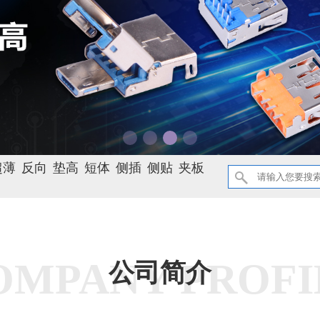
超薄
反向
垫高
短体
侧插
侧贴
夹板
OMPANY PROFI
公司简介