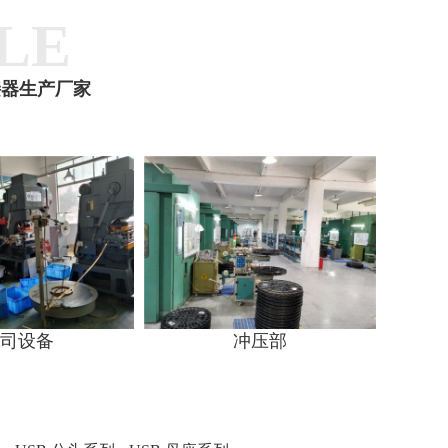
LE
接器生产厂家
司设备
冲压部