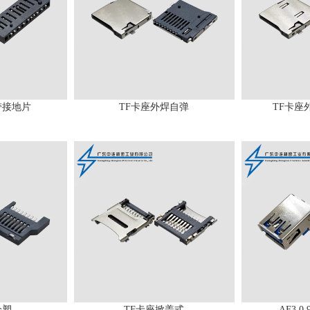
带接地片
TF卡座外焊自弹
TF卡座
全塑
TF卡座掀盖式
AF3.