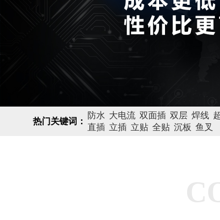
防水
大电流
双面插
双层
焊线
热门关键词：
直插
立插
立贴
全贴
沉板
鱼叉
C