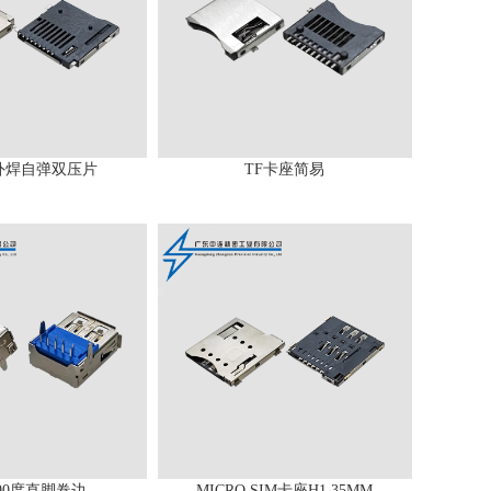
外焊自弹双压片
TF卡座简易
0 90度直脚卷边
MICRO SIM卡座H1.35MM