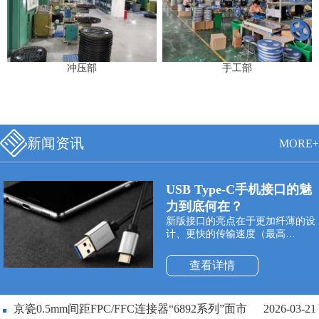
冲压部
手工部
新闻资讯
MORE+
USB Type-C手机接口的魅
力到底何在？
新版接口的亮点在于更加纤薄的设
计、更快的传输速度（最高
10Gbps）以及更强悍的电力传输
（最高100W）。Type-C双面可插
查看详情
接口最大的特点是支持USB接口双
面插入，正式解决了“USB永远插
不准”的世界性难题，正反面随便
京瓷0.5mm间距FPC/FFC连接器“6892系列”面市
2026-03-21
插。同时与它配套使用的USB数据