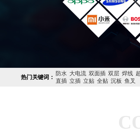
防水
大电流
双面插
双层
焊线
热门关键词：
直插
立插
立贴
全贴
沉板
鱼叉
C