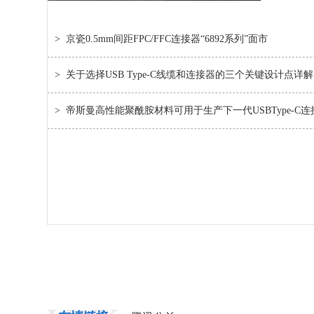
>
京瓷0.5mm间距FPC/FFC连接器“6892系列”面市
>
关于选择USB Type-C线缆和连接器的三个关键设计点详解
>
帝斯曼高性能聚酰胺材料可用于生产下一代USBType-C连