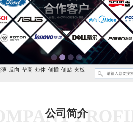
超薄
反向
垫高
短体
侧插
侧贴
夹板
OMPANY PROFI
公司简介