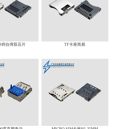
外焊自弹双压片
TF卡座简易
0 90度直脚卷边
MICRO SIM卡座H1.35MM