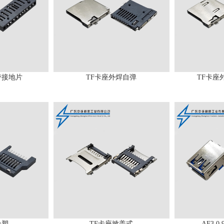
带接地片
TF卡座外焊自弹
TF卡座
全塑
TF卡座掀盖式
AF3.