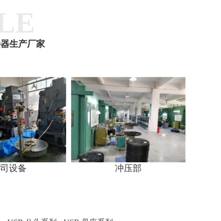
LE
接器生产厂家
司设备
冲压部